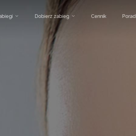
abiegi
Dobierz zabieg
Cennik
Porad
Arkana Derma CollAGE
Arkana C-Fusion Glow
ARGININ ILI-PEEL
Arkana Eye Flower Peel
MANDELIC ILI-PEEL
Arkana Lactobionic Therapy
FERULIC ILI-PEEL
Skóra nac
PYRUVIC ILI-PEEL