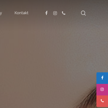
search
facebook
instagram
phone
y
Kontakt
zynkowa