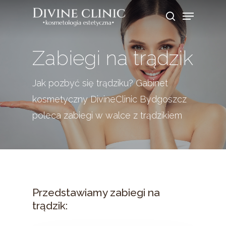
Skip
Menu
search
to
Close
main
Menu
Zabiegi na trądzik
content
Jak pozbyć się trądziku? Gabinet
kosmetyczny DivineClinic Bydgoszcz
poleca zabiegi w walce z trądzikiem
Przedstawiamy zabiegi na
trądzik: