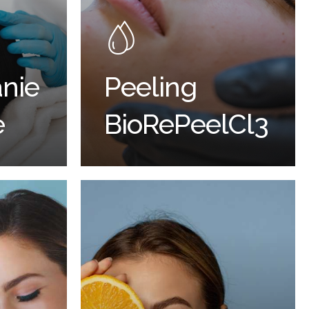
nie
Peeling
e
BioRePeelCl3