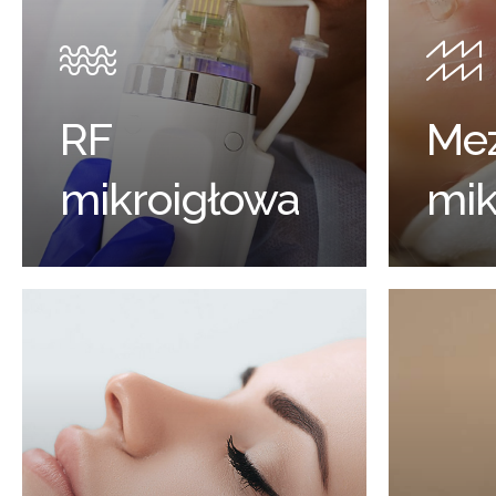
RF
Mez
mikroigłowa
mik