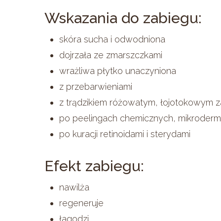
Wskazania do zabiegu:
skóra sucha i odwodniona
dojrzała ze zmarszczkami
wrażliwa płytko unaczyniona
z przebarwieniami
z trądzikiem różowatym, łojotokowym 
po peelingach chemicznych, mikrodermab
po kuracji retinoidami i sterydami
Efekt zabiegu:
nawilża
regeneruje
łagodzi