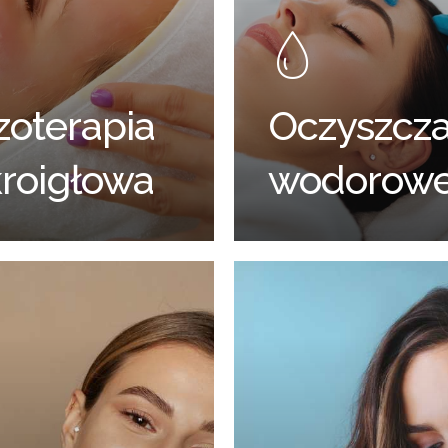
oterapia
Oczyszcza
roigłowa
wodorow