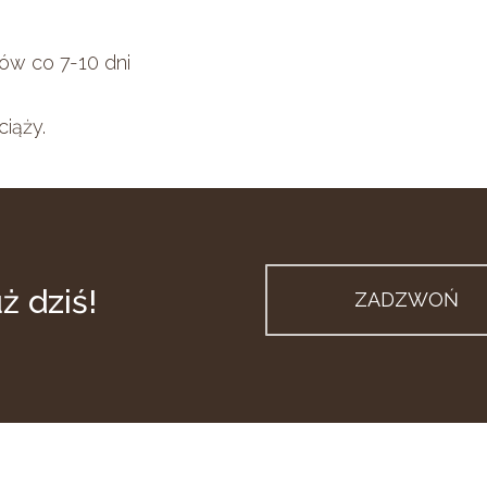
ów co 7-10 dni
iąży.
uż
dziś!
ZADZWOŃ