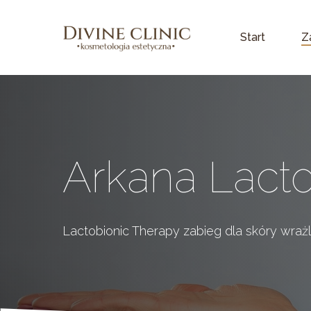
Skip
to
Z
Start
main
content
Arkana
Lacto
Lactobionic Therapy zabieg dla skóry wrażl