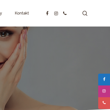
search
facebook
instagram
phone
y
Kontakt
zynkowa