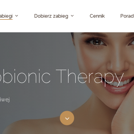
abiegi
Dobierz zabieg
Cennik
Porad
bionic
Therapy
Arkana Derma CollAGE
Arkana C-Fusion Glow
ARGININ ILI-PEEL
iwej
Arkana Eye Flower Peel
MANDELIC ILI-PEEL
Arkana Lactobionic Therapy
FERULIC ILI-PEEL
Skóra nac
PYRUVIC ILI-PEEL