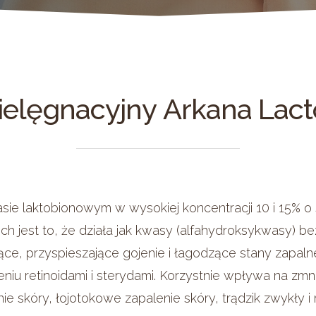
Skóra star
Wiotka skó
ACNE ILI-PEEL
Skóra suc
Wiotka skó
zmęczona
ud
Skóra tłust
Wiotka skó
mieszana
po ciąży)
ielęgnacyjny
Arkana
Lact
Skóra wraż
Wiotka sk
„pelikany”
Wiotka skó
by anulować
ie laktobionowym w wysokiej koncentracji 10 i 15% o
ich jest to, że działa jak kwasy (alfahydroksykwasy) 
ce, przyspieszające gojenie i łagodzące stany zapaln
iu retinoidami i sterydami. Korzystnie wpływa na zmni
e skóry, łojotokowe zapalenie skóry, trądzik zwykły i