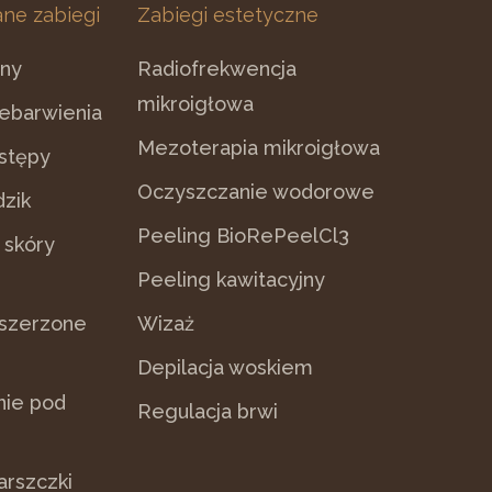
ne zabiegi
Zabiegi estetyczne
zny
Radiofrekwencja
mikroigłowa
zebarwienia
Mezoterapia mikroigłowa
zstępy
Oczyszczanie wodorowe
dzik
Peeling BioRePeelCl3
 skóry
Peeling kawitacyjny
zszerzone
Wizaż
Depilacja woskiem
nie pod
Regulacja brwi
arszczki