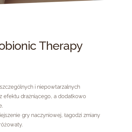
zejąca się
ra – pośladki
ha, odwodniona,
ra – wewn. strona
a, łojotokowa,
ra brzucha (np.
obionic
Therapy
liwa
óra ramion
ra twarzy
 szczególnych i niepowtarzalnych
bez efektu drażniącego, a dodatkowo
e.
ejszenie gry naczyniowej, łagodzi zmiany
 różowaty.