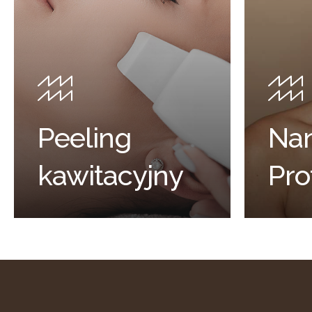
Peeling
Nan
kawitacyjny
Pro