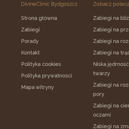
DivineClinic Bydgoszcz
Zobacz poleca
Strona główna
Zabiegi na bli
Zabiegi
Zabiegi na pr
Porady
Zabiegi na ro
Kontakt
Zabiegi na trą
Polityka cookies
Niska jędrność
twarzy
Polityka prywatności
Zabiegi na ro
Mapa witryny
pory
Zabiegi na cie
oczami
Zabiegi na zm